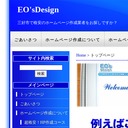
EO'sDesign
三好市で格安のホームページ作成業者をお探しですか？
ごあいさつ
ホームページ作成について
ホームペ
Home
> トップページ
サイト内検索
メインページ
トップページ
ごあいさつ
ホームページ作成について
超格安！HP作成コース