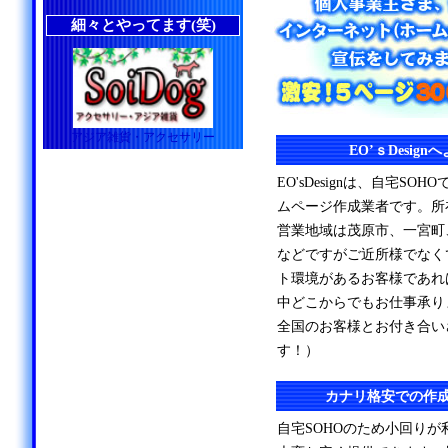
細々とやってます(笑)
アジア雑貨・アクセサリー
EO’ｓDesig
EO'sDesignは、自宅S
ムページ作成業者です。所
営業地域は茂原市、一宮町
などですがご近所様でなく
ト環境があるお客様であれ
中どこからでもお仕事承り
全国のお客様とお付き合い
す！）
カナリ格安での作
自宅SOHOのため小回り