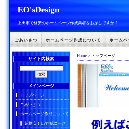
EO'sDesign
上田市で格安のホームページ作成業者をお探しですか？
ごあいさつ
ホームページ作成について
ホームペ
Home
> トップページ
サイト内検索
メインページ
トップページ
ごあいさつ
ホームページ作成について
超格安！HP作成コース