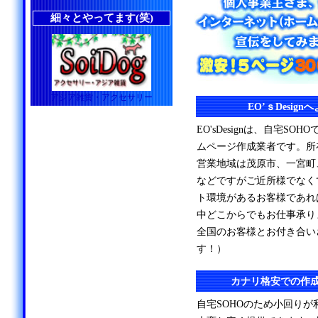
細々とやってます(笑)
アジア雑貨・アクセサリー
EO’ｓDesig
EO'sDesignは、自宅S
ムページ作成業者です。所
営業地域は茂原市、一宮町
などですがご近所様でなく
ト環境があるお客様であれ
中どこからでもお仕事承り
全国のお客様とお付き合い
す！）
カナリ格安での作
自宅SOHOのため小回り