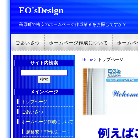
EO'sDesign
高原町で格安のホームページ作成業者をお探しですか？
ごあいさつ
ホームページ作成について
ホームペ
Home
> トップページ
サイト内検索
メインページ
トップページ
ごあいさつ
ホームページ作成について
超格安！HP作成コース