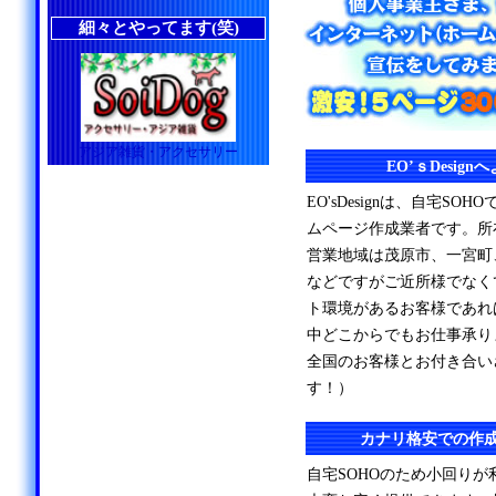
細々とやってます(笑)
アジア雑貨・アクセサリー
EO’ｓDesig
EO'sDesignは、自宅S
ムページ作成業者です。所
営業地域は茂原市、一宮町
などですがご近所様でなく
ト環境があるお客様であれ
中どこからでもお仕事承り
全国のお客様とお付き合い
す！）
カナリ格安での作
自宅SOHOのため小回り