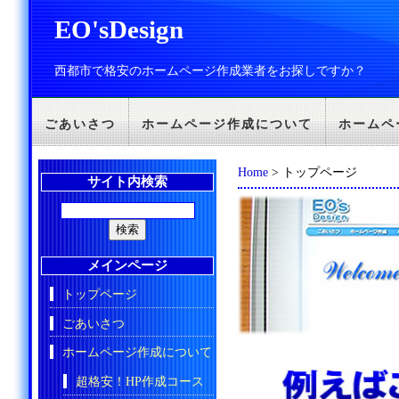
EO'sDesign
西都市で格安のホームページ作成業者をお探しですか？
ごあいさつ
ホームページ作成について
ホームペ
Home
> トップページ
サイト内検索
メインページ
トップページ
ごあいさつ
ホームページ作成について
超格安！HP作成コース