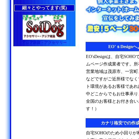
細々とやってます(笑)
アジア雑貨・アクセサリー
EO’ｓDesig
EO'sDesignは、自宅S
ムページ作成業者です。所
営業地域は茂原市、一宮町
などですがご近所様でなく
ト環境があるお客様であれ
中どこからでもお仕事承り
全国のお客様とお付き合い
す！）
カナリ格安での作
自宅SOHOのため小回り