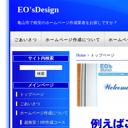
EO'sDesign
亀山市で格安のホームページ作成業者をお探しですか？
ごあいさつ
ホームページ作成について
ホームペ
Home
> トップページ
サイト内検索
メインページ
トップページ
ごあいさつ
ホームページ作成について
超格安！HP作成コース