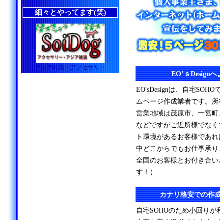
細々とやってます(笑)
アジア雑貨・アクセサリー
EO’ｓDesig
EO'sDesignは、自宅S
ムページ作成業者です。所
営業地域は茂原市、一宮町
などですがご近所様でなく
ト環境があるお客様であれ
中どこからでもお仕事承り
全国のお客様とお付き合い
す！）
カナリ格安での作
自宅SOHOのため小回り