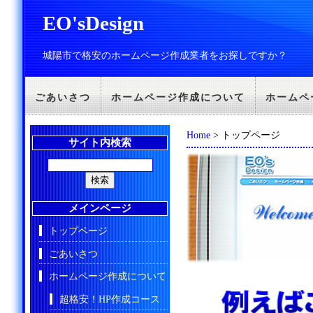
EO'sDesign
城陽市で格安のホームページ作成業者をお探しですか？
ごあいさつ
ホームページ作成について
ホームペ
Home
> トップページ
サイト内検索
メインページ
トップページ
ごあいさつ
ホームページ作成について
超格安！HP作成コース