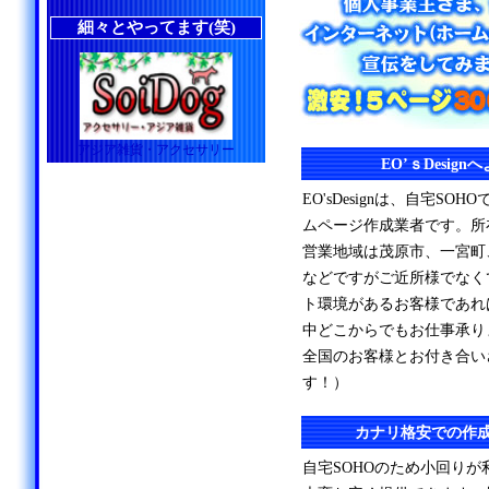
細々とやってます(笑)
アジア雑貨・アクセサリー
EO’ｓDesig
EO'sDesignは、自宅S
ムページ作成業者です。所
営業地域は茂原市、一宮町
などですがご近所様でなく
ト環境があるお客様であれ
中どこからでもお仕事承り
全国のお客様とお付き合い
す！）
カナリ格安での作
自宅SOHOのため小回り