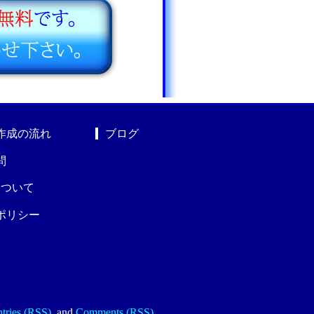
作成の流れ
ブログ
問
nについて
ポリシー
tries (RSS)
.
and
Comments (RSS)
.