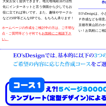
大変お安く提供できます。地元地域経済の活性
作
化にインターネットと言う側面から少しでもお
役に立てれば幸いです。また、趣味やサークル
EO'sDesign
などのHP等どんなHPでも、もちろん承ります！
Ｐ作成などを得意
京都市東山区のホ
ホームページの作成をご検討中の方は、ご不明な
い！お気軽にご相
点・ご質問等どうぞ何でも
お気軽にご相談下さ
い。