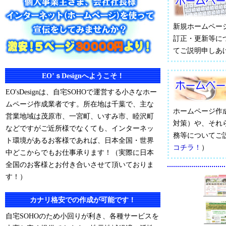
新規ホームペー
訂正・更新等に
てご説明申しあ
EO’ｓDesignへようこそ！
EO'sDesignは、自宅SOHOで運営する小さなホー
ムページ作成業者です。所在地は千葉で、主な
ホームページ作
営業地域は茂原市、一宮町、いすみ市、睦沢町
対策）や、それ
などですがご近所様でなくても、インターネッ
務等についてご
ト環境があるお客様であれば、日本全国・世界
コチラ！
）
中どこからでもお仕事承ります！（実際に日本
全国のお客様とお付き合いさせて頂いておりま
す！）
カナリ格安での作成が可能です！
自宅SOHOのため小回りが利き、各種サービスを