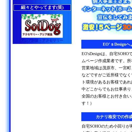
細々とやってます(笑)
アジア雑貨・アクセサリー
EO’ｓDesig
EO'sDesignは、自宅S
ムページ作成業者です。所
営業地域は茂原市、一宮町
などですがご近所様でなく
ト環境があるお客様であれ
中どこからでもお仕事承り
全国のお客様とお付き合い
す！）
カナリ格安での作
自宅SOHOのため小回り