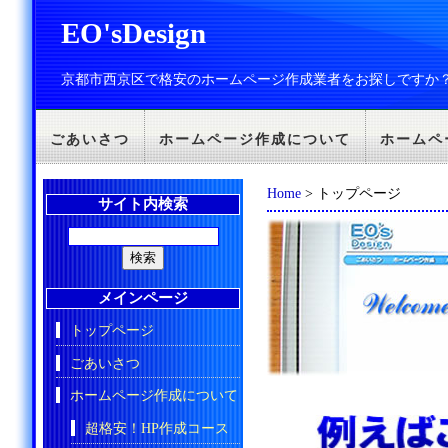
EO'sDesign
京都市西京区で格安のホームページ作成業者をお探しですか
ごあいさつ
ホームページ作成について
ホームペ
Home
> トップページ
サイト内検索
メインページ
トップページ
ごあいさつ
ホームページ作成について
超格安！HP作成コース