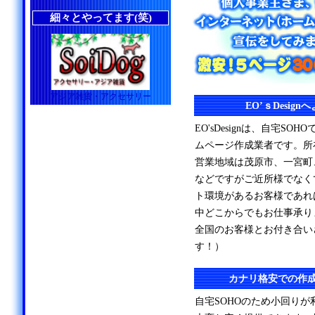
細々とやってます(笑)
アジア雑貨・アクセサリー
EO’ｓDesig
EO'sDesignは、自宅S
ムページ作成業者です。所
営業地域は茂原市、一宮町
などですがご近所様でなく
ト環境があるお客様であれ
中どこからでもお仕事承り
全国のお客様とお付き合い
す！）
カナリ格安での作
自宅SOHOのため小回り