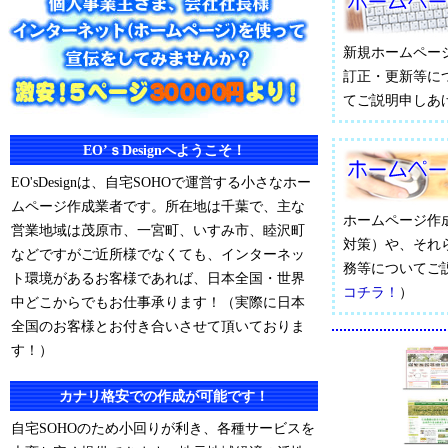
新規ホームペー
訂正・更新等に
てご説明申しあ
EO’ｓDesignへようこそ！
EO'sDesignは、自宅SOHOで運営する小さなホー
ムページ作成業者です。所在地は千葉で、主な
ホームページ作
営業地域は茂原市、一宮町、いすみ市、睦沢町
対策）や、それ
などですがご近所様でなくても、インターネッ
務等についてご
ト環境があるお客様であれば、日本全国・世界
コチラ！
）
中どこからでもお仕事承ります！（実際に日本
全国のお客様とお付き合いさせて頂いておりま
す！）
カナリ格安での作成が可能です！
自宅SOHOのため小回りが利き、各種サービスを