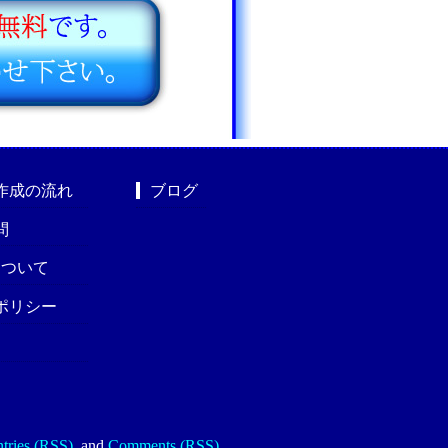
作成の流れ
ブログ
問
nについて
ポリシー
tries (RSS)
.
and
Comments (RSS)
.