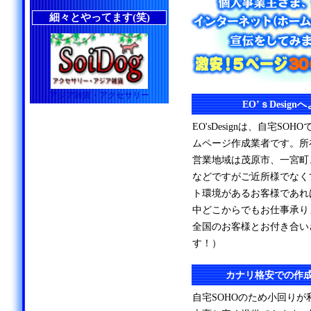
細々とやってます(笑)
アジア雑貨・アクセサリー
EO’ｓDesig
EO'sDesignは、自宅S
ムページ作成業者です。所
営業地域は茂原市、一宮町
などですがご近所様でなく
ト環境があるお客様であれ
中どこからでもお仕事承り
全国のお客様とお付き合い
す！）
カナリ格安での作
自宅SOHOのため小回り