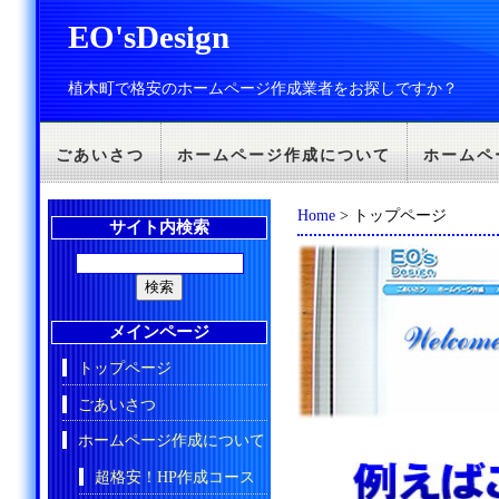
EO'sDesign
植木町で格安のホームページ作成業者をお探しですか？
ごあいさつ
ホームページ作成について
ホームペ
Home
> トップページ
サイト内検索
メインページ
トップページ
ごあいさつ
ホームページ作成について
超格安！HP作成コース