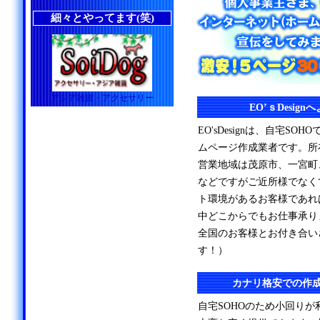
細々とやってます(笑)
アジア雑貨・アクセサリー
EO’ｓDesig
EO'sDesignは、自宅S
ムページ作成業者です。所
営業地域は茂原市、一宮町
などですがご近所様でなく
ト環境があるお客様であれ
中どこからでもお仕事承り
全国のお客様とお付き合い
す！）
カナリ格安での作
自宅SOHOのため小回り