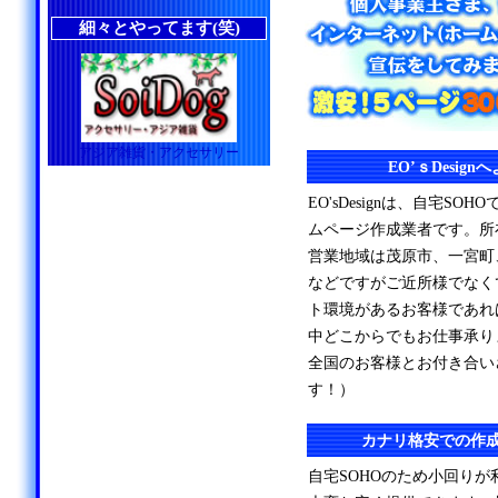
細々とやってます(笑)
アジア雑貨・アクセサリー
EO’ｓDesig
EO'sDesignは、自宅S
ムページ作成業者です。所
営業地域は茂原市、一宮町
などですがご近所様でなく
ト環境があるお客様であれ
中どこからでもお仕事承り
全国のお客様とお付き合い
す！）
カナリ格安での作
自宅SOHOのため小回り