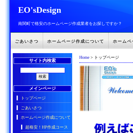
EO'sDesign
南関町で格安のホームページ作成業者をお探しですか？
ごあいさつ
ホームページ作成について
ホームペ
Home
> トップページ
サイト内検索
メインページ
トップページ
ごあいさつ
ホームページ作成について
超格安！HP作成コース