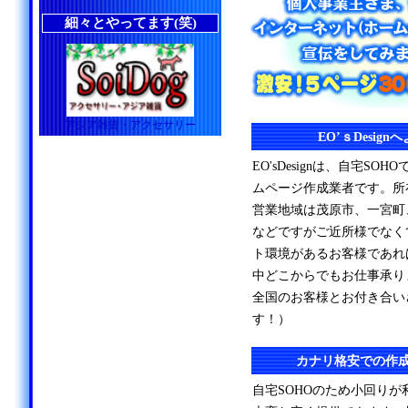
細々とやってます(笑)
アジア雑貨・アクセサリー
EO’ｓDesig
EO'sDesignは、自宅S
ムページ作成業者です。所
営業地域は茂原市、一宮町
などですがご近所様でなく
ト環境があるお客様であれ
中どこからでもお仕事承り
全国のお客様とお付き合い
す！）
カナリ格安での作
自宅SOHOのため小回り