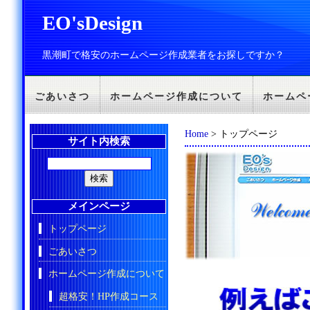
EO'sDesign
黒潮町で格安のホームページ作成業者をお探しですか？
ごあいさつ
ホームページ作成について
ホームペ
Home
> トップページ
サイト内検索
メインページ
トップページ
ごあいさつ
ホームページ作成について
超格安！HP作成コース