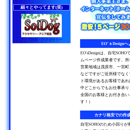
細々とやってます(笑)
アジア雑貨・アクセサリー
EO’ｓDesig
EO'sDesignは、自宅S
ムページ作成業者です。所
営業地域は茂原市、一宮町
などですがご近所様でなく
ト環境があるお客様であれ
中どこからでもお仕事承り
全国のお客様とお付き合い
す！）
カナリ格安での作
自宅SOHOのため小回り