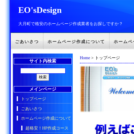
EO'sDesign
大月町で格安のホームページ作成業者をお探しですか？
ごあいさつ
ホームページ作成について
ホームペ
Home
> トップページ
サイト内検索
メインページ
トップページ
ごあいさつ
ホームページ作成について
超格安！HP作成コース