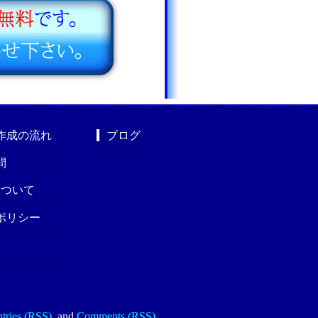
作成の流れ
ブログ
問
nについて
ポリシー
tries (RSS)
.
and
Comments (RSS)
.