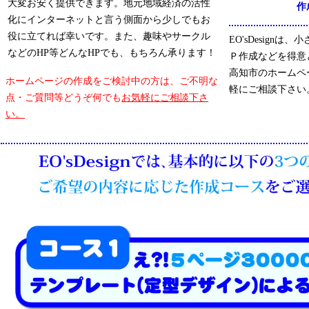
大変お安く提供できます。地元地域経済の活性
作
化にインターネットと言う側面から少しでもお
役に立てれば幸いです。また、趣味やサークル
EO'sDesign
などのHP等どんなHPでも、もちろん承ります！
Ｐ作成などを得意
高知市のホームペ
ホームページの作成をご検討中の方は、ご不明な
軽にご相談下さい
点・ご質問等どうぞ何でも
お気軽にご相談下さ
い。