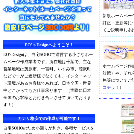
新規ホームペー
訂正・更新等に
てご説明申しあ
EO’ｓDesignへようこそ！
EO'sDesignは、自宅SOHOで運営する小さなホー
ムページ作成業者です。所在地は千葉で、主な
ホームページ作
営業地域は茂原市、一宮町、いすみ市、睦沢町
対策）や、それ
などですがご近所様でなくても、インターネッ
務等についてご
ト環境があるお客様であれば、日本全国・世界
コチラ！
）
中どこからでもお仕事承ります！（実際に日本
全国のお客様とお付き合いさせて頂いておりま
す！）
カナリ格安での作成が可能です！
自宅SOHOのため小回りが利き、各種サービスを