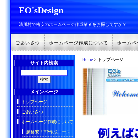
EO'sDesign
清川村で格安のホームページ作成業者をお探しですか？
ごあいさつ
ホームページ作成について
ホームペ
Home
> トップページ
サイト内検索
メインページ
トップページ
ごあいさつ
ホームページ作成について
超格安！HP作成コース