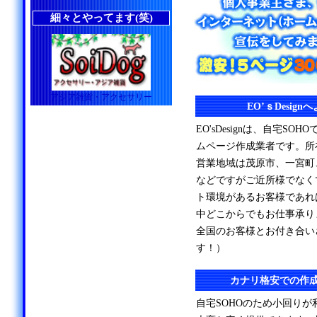
細々とやってます(笑)
アジア雑貨・アクセサリー
EO’ｓDesig
EO'sDesignは、自宅S
ムページ作成業者です。所
営業地域は茂原市、一宮町
などですがご近所様でなく
ト環境があるお客様であれ
中どこからでもお仕事承り
全国のお客様とお付き合い
す！）
カナリ格安での作
自宅SOHOのため小回り