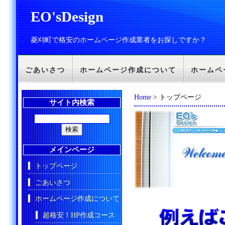
EO'sDesign
菱刈町で格安のホームページ作成業者をお探しですか？
ごあいさつ
ホームページ作成について
ホームペ
Home
> トップページ
サイト内検索
メインページ
トップページ
ごあいさつ
ホームページ作成について
超格安！HP作成コース