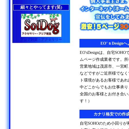
細々とやってます(笑)
アジア雑貨・アクセサリー
EO’ｓDesig
EO'sDesignは、自宅S
ムページ作成業者です。所
営業地域は茂原市、一宮町
などですがご近所様でなく
ト環境があるお客様であれ
中どこからでもお仕事承り
全国のお客様とお付き合い
す！）
カナリ格安での作
自宅SOHOのため小回り