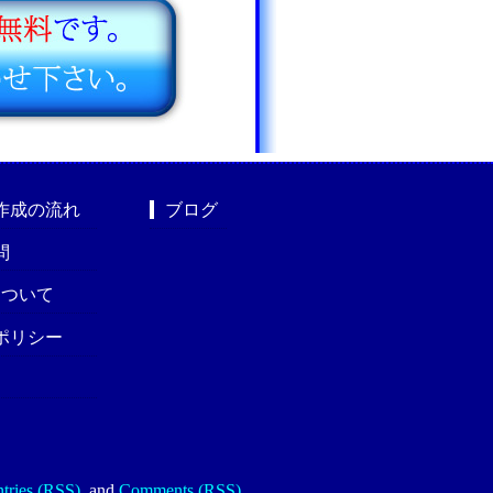
作成の流れ
ブログ
問
nについて
ポリシー
tries (RSS)
.
and
Comments (RSS)
.