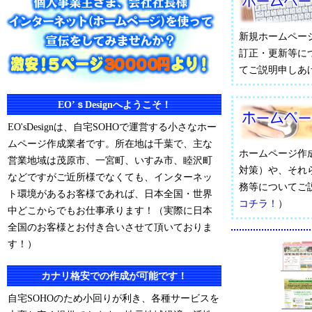
新規ホームペー
訂正・更新等に
てご説明申しあ
EO’ｓDesignへようこそ！
EO'sDesignは、自宅SOHOで運営する小さなホー
ムページ作成業者です。所在地は千葉で、主な
ホームページ作
営業地域は茂原市、一宮町、いすみ市、睦沢町
対策）や、それ
などですがご近所様でなくても、インターネッ
務等についてご
ト環境があるお客様であれば、日本全国・世界
コチラ！
）
中どこからでもお仕事承ります！（実際に日本
全国のお客様とお付き合いさせて頂いておりま
す！）
カナリ格安での作成が可能です！
自宅SOHOのため小回りが利き、各種サービスを