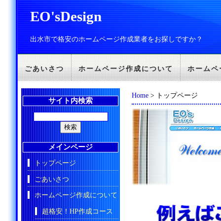
EO'sDesign
出水市で格安のホームページ作成業者をお探しですか？
ごあいさつ
ホームページ作成について
ホームペ
Home
> トップページ
サイト内検索
メインページ
トップページ
ごあいさつ
ホームページ作成について
超格安！HP作成コース