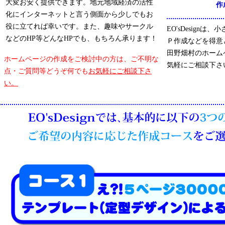
大変お安く提供できます。地元地域経済の活性
作
化にインターネットと言う側面から少しでもお
役に立てれば幸いです。また、趣味やサークル
EO'sDesign
などのHP等どんなHPでも、もちろん承ります！
Ｐ作成などを得意
田野畑村のホーム
ホームページの作成をご検討中の方は、ご不明な
気軽にご相談下さ
点・ご質問等どうぞ何でも
お気軽にご相談下さ
い。