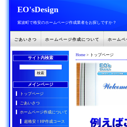
EO'sDesign
紫波町で格安のホームページ作成業者をお探しですか？
ごあいさつ
ホームページ作成について
ホームペ
Home
> トップページ
サイト内検索
メインページ
トップページ
ごあいさつ
ホームページ作成について
超格安！HP作成コース