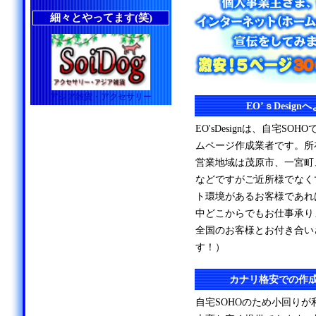
細々とやってます(笑)
アジア雑貨・アクセサリー
EO’ｓDesig
EO'sDesignは、自宅S
ムページ作成業者です。所
営業地域は茂原市、一宮町
などですがご近所様でなく
ト環境があるお客様であれ
中どこからでもお仕事承り
全国のお客様とお付き合い
す！）
カナリ格安での作
自宅SOHOのため小回り