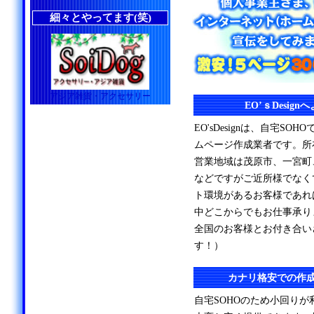
細々とやってます(笑)
アジア雑貨・アクセサリー
EO’ｓDesig
EO'sDesignは、自宅S
ムページ作成業者です。所
営業地域は茂原市、一宮町
などですがご近所様でなく
ト環境があるお客様であれ
中どこからでもお仕事承り
全国のお客様とお付き合い
す！）
カナリ格安での作
自宅SOHOのため小回り