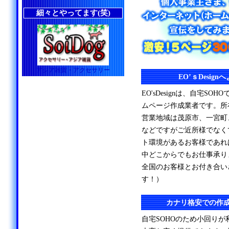
細々とやってます(笑)
アジア雑貨・アクセサリー
EO’ｓDesig
EO'sDesignは、自宅S
ムページ作成業者です。所
営業地域は茂原市、一宮町
などですがご近所様でなく
ト環境があるお客様であれ
中どこからでもお仕事承り
全国のお客様とお付き合い
す！）
カナリ格安での作
自宅SOHOのため小回り