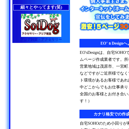
細々とやってます(笑)
アジア雑貨・アクセサリー
EO’ｓDesig
EO'sDesignは、自宅S
ムページ作成業者です。所
営業地域は茂原市、一宮町
などですがご近所様でなく
ト環境があるお客様であれ
中どこからでもお仕事承り
全国のお客様とお付き合い
す！）
カナリ格安での作
自宅SOHOのため小回り