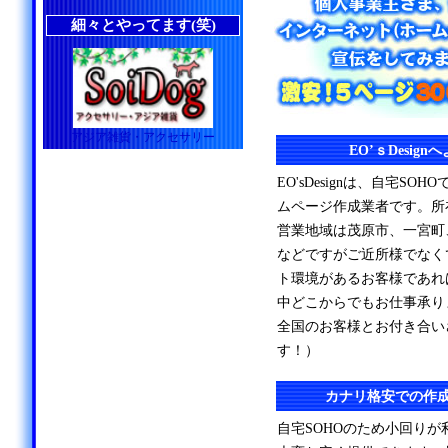
細々とやってます(笑)
アジア雑貨・アクセサリー
EO’ｓDesig
EO'sDesignは、自宅S
ムページ作成業者です。所
営業地域は茂原市、一宮町
などですがご近所様でなく
ト環境があるお客様であれ
中どこからでもお仕事承り
全国のお客様とお付き合い
す！）
カナリ格安での作
自宅SOHOのため小回り