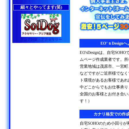
細々とやってます(笑)
アジア雑貨・アクセサリー
EO’ｓDesig
EO'sDesignは、自宅S
ムページ作成業者です。所
営業地域は茂原市、一宮町
などですがご近所様でなく
ト環境があるお客様であれ
中どこからでもお仕事承り
全国のお客様とお付き合い
す！）
カナリ格安での作
自宅SOHOのため小回り