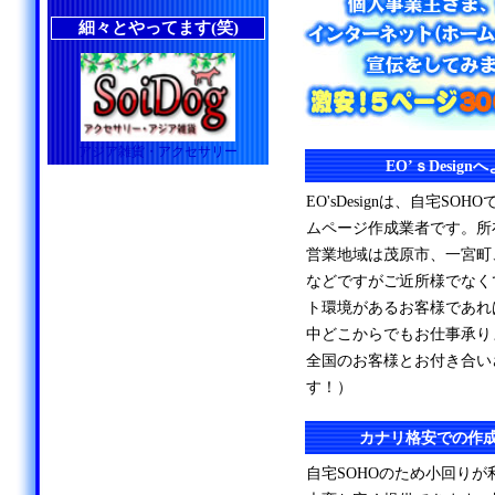
細々とやってます(笑)
アジア雑貨・アクセサリー
EO’ｓDesig
EO'sDesignは、自宅S
ムページ作成業者です。所
営業地域は茂原市、一宮町
などですがご近所様でなく
ト環境があるお客様であれ
中どこからでもお仕事承り
全国のお客様とお付き合い
す！）
カナリ格安での作
自宅SOHOのため小回り