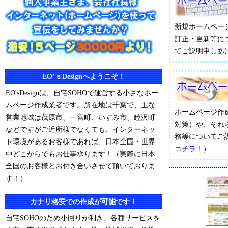
新規ホームペー
訂正・更新等に
てご説明申しあ
EO’ｓDesignへようこそ！
EO'sDesignは、自宅SOHOで運営する小さなホー
ムページ作成業者です。所在地は千葉で、主な
ホームページ作
営業地域は茂原市、一宮町、いすみ市、睦沢町
対策）や、それ
などですがご近所様でなくても、インターネッ
務等についてご
ト環境があるお客様であれば、日本全国・世界
コチラ！
）
中どこからでもお仕事承ります！（実際に日本
全国のお客様とお付き合いさせて頂いておりま
す！）
カナリ格安での作成が可能です！
自宅SOHOのため小回りが利き、各種サービスを