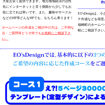
大変お安く提供できます。地元地域経済の活性
作
化にインターネットと言う側面から少しでもお
役に立てれば幸いです。また、趣味やサークル
EO'sDesign
などのHP等どんなHPでも、もちろん承ります！
Ｐ作成などを得意
福崎町のホームペ
ホームページの作成をご検討中の方は、ご不明な
軽にご相談下さい
点・ご質問等どうぞ何でも
お気軽にご相談下さ
い。