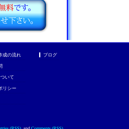
作成の流れ
ブログ
問
nについて
ポリシー
tries (RSS)
.
and
Comments (RSS)
.