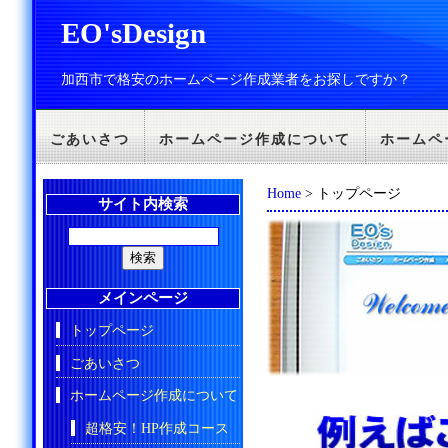
EO'sDesign
加西市で格安のホームページ作成業者をお探しですか？
ごあいさつ
ホームページ作成について
ホームペ
Home
> トップページ
サイト内検索
メインページ
トップページ
ごあいさつ
ホームページ作成について
超格安！HP作成コース