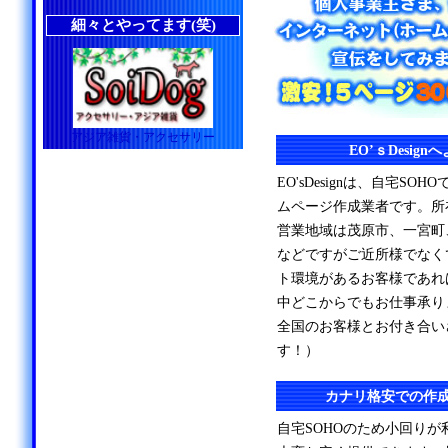
細々とやってます(笑)
アジア雑貨・アクセサリー
EO’ｓDesig
EO'sDesignは、自宅S
ムページ作成業者です。所
営業地域は茂原市、一宮町
などですがご近所様でなく
ト環境があるお客様であれ
中どこからでもお仕事承り
全国のお客様とお付き合い
す！）
カナリ格安での作
自宅SOHOのため小回り