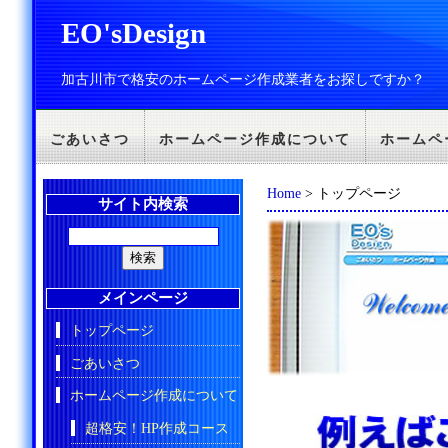
EO'sDesign
加古川市で格安のホームページ作成業者をお探しですか？
ごあいさつ
ホームページ作成について
ホームペ
Home
> トップページ
サイト内検索
メインページ
トップページ
ごあいさつ
ホームページ作成について
超格安！HP作成コース