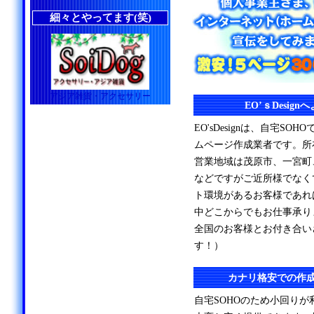
細々とやってます(笑)
アジア雑貨・アクセサリー
EO’ｓDesig
EO'sDesignは、自宅S
ムページ作成業者です。所
営業地域は茂原市、一宮町
などですがご近所様でなく
ト環境があるお客様であれ
中どこからでもお仕事承り
全国のお客様とお付き合い
す！）
カナリ格安での作
自宅SOHOのため小回り