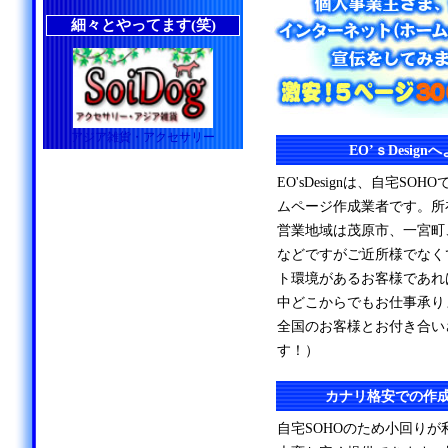
細々とやってます(笑)
アジア雑貨・アクセサリー
EO’ｓDesig
EO'sDesignは、自宅S
ムページ作成業者です。所
営業地域は茂原市、一宮町
などですがご近所様でなく
ト環境があるお客様であれ
中どこからでもお仕事承り
全国のお客様とお付き合い
す！）
カナリ格安での作
自宅SOHOのため小回り