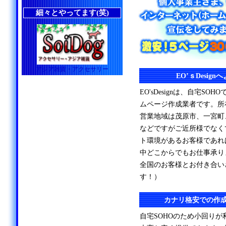
細々とやってます(笑)
アジア雑貨・アクセサリー
EO’ｓDesig
EO'sDesignは、自宅S
ムページ作成業者です。所
営業地域は茂原市、一宮町
などですがご近所様でなく
ト環境があるお客様であれ
中どこからでもお仕事承り
全国のお客様とお付き合い
す！）
カナリ格安での作
自宅SOHOのため小回り