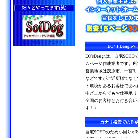
細々とやってます(笑)
アジア雑貨・アクセサリー
EO’ｓDesig
EO'sDesignは、自宅S
ムページ作成業者です。所
営業地域は茂原市、一宮町
などですがご近所様でなく
ト環境があるお客様であれ
中どこからでもお仕事承り
全国のお客様とお付き合い
す！）
カナリ格安での作
自宅SOHOのため小回り