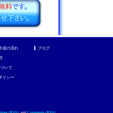
作成の流れ
ブログ
問
nについて
ポリシー
tries (RSS)
.
and
Comments (RSS)
.