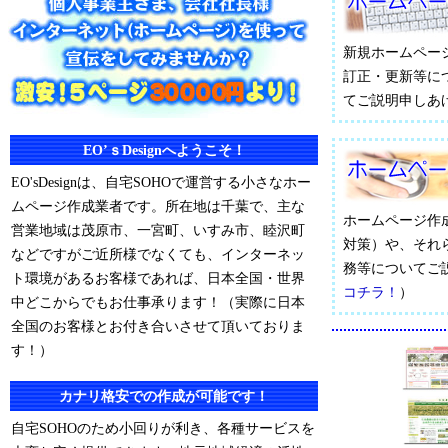
新規ホームペー
訂正・更新等に
てご説明申しあ
EO’ｓDesignへようこそ！
EO'sDesignは、自宅SOHOで運営する小さなホー
ムページ作成業者です。所在地は千葉で、主な
ホームページ作
営業地域は茂原市、一宮町、いすみ市、睦沢町
対策）や、それ
などですがご近所様でなくても、インターネッ
務等についてご
ト環境があるお客様であれば、日本全国・世界
コチラ！
）
中どこからでもお仕事承ります！（実際に日本
全国のお客様とお付き合いさせて頂いておりま
す！）
カナリ格安での作成が可能です！
自宅SOHOのため小回りが利き、各種サービスを