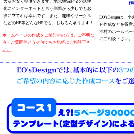
大変お安く提供できます。地元地域経済の活性
作
化にインターネットと言う側面から少しでもお
役に立てれば幸いです。また、趣味やサークル
EO'sDesign
などのHP等どんなHPでも、もちろん承ります！
Ｐ作成などを得意
泊村のホームペー
ホームページの作成をご検討中の方は、ご不明な
にご相談下さい。
点・ご質問等どうぞ何でも
お気軽にご相談下さ
い。