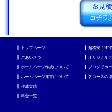
トップページ
超格安！HP
ごあいさつ
オリジナルデ
ホームページ作成について
ブログでホ
ホームページ運営について
各コースの
作成実績
料金一覧