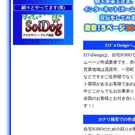
細々とやってます(笑)
アジア雑貨・アクセサリー
EO’ｓDesig
EO'sDesignは、自宅S
ムページ作成業者です。所
営業地域は茂原市、一宮町
などですがご近所様でなく
ト環境があるお客様であれ
中どこからでもお仕事承り
全国のお客様とお付き合い
す！）
カナリ格安での作
自宅SOHOのため小回り