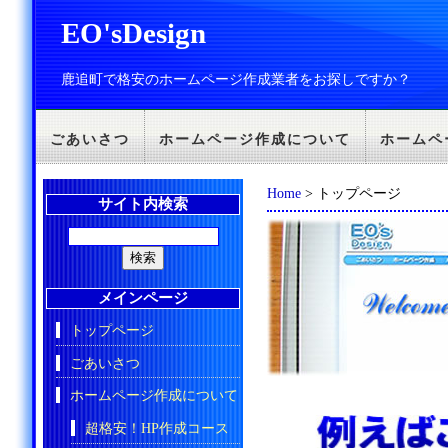
EO'sDesign
鹿追町で格安のホームページ作成業者をお探しですか？
ごあいさつ
ホームページ作成について
ホームペ
Home
> トップページ
サイト内検索
メインページ
トップページ
ごあいさつ
ホームページ作成について
超格安！HP作成コース