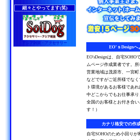
細々とやってます(笑)
アジア雑貨・アクセサリー
EO’ｓDesig
EO'sDesignは、自宅S
ムページ作成業者です。所
営業地域は茂原市、一宮町
などですがご近所様でなく
ト環境があるお客様であれ
中どこからでもお仕事承り
全国のお客様とお付き合い
す！）
カナリ格安での作
自宅SOHOのため小回り