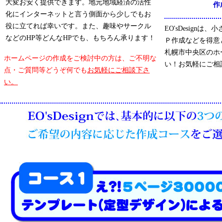
大変お安く提供できます。地元地域経済の活性
作
化にインターネットと言う側面から少しでもお
役に立てれば幸いです。また、趣味やサークル
EO'sDesign
などのHP等どんなHPでも、もちろん承ります！
Ｐ作成などを得意
札幌市中央区のホ
ホームページの作成をご検討中の方は、ご不明な
い！お気軽にご相
点・ご質問等どうぞ何でも
お気軽にご相談下さ
い。