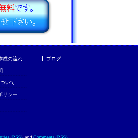
作成の流れ
ブログ
問
nについて
ポリシー
tries (RSS)
.
and
Comments (RSS)
.