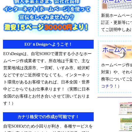
新規ホームペー
訂正・更新等に
てご説明申しあ
EO’ｓDesignへようこそ！
EO'sDesignは、自宅SOHOで運営する小さなホー
ムページ作成業者です。所在地は千葉で、主な
ホームページ作
営業地域は茂原市、一宮町、いすみ市、睦沢町
対策）や、それ
などですがご近所様でなくても、インターネッ
務等についてご
ト環境があるお客様であれば、日本全国・世界
コチラ！
）
中どこからでもお仕事承ります！（実際に日本
全国のお客様とお付き合いさせて頂いておりま
す！）
カナリ格安での作成が可能です！
自宅SOHOのため小回りが利き、各種サービスを