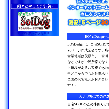
細々とやってます(笑)
アジア雑貨・アクセサリー
EO’ｓDesig
EO'sDesignは、自宅S
ムページ作成業者です。所
営業地域は茂原市、一宮町
などですがご近所様でなく
ト環境があるお客様であれ
中どこからでもお仕事承り
全国のお客様とお付き合い
す！）
カナリ格安での作
自宅SOHOのため小回り