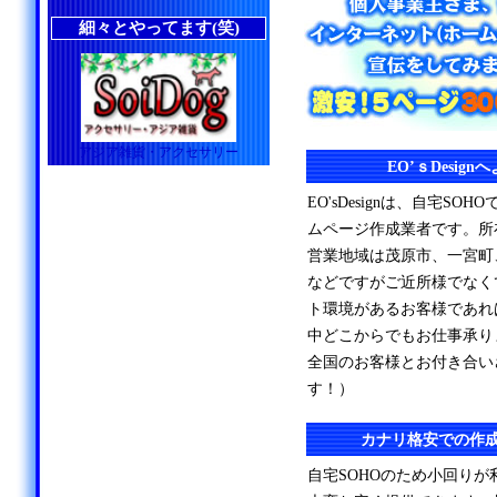
細々とやってます(笑)
アジア雑貨・アクセサリー
EO’ｓDesig
EO'sDesignは、自宅S
ムページ作成業者です。所
営業地域は茂原市、一宮町
などですがご近所様でなく
ト環境があるお客様であれ
中どこからでもお仕事承り
全国のお客様とお付き合い
す！）
カナリ格安での作
自宅SOHOのため小回り