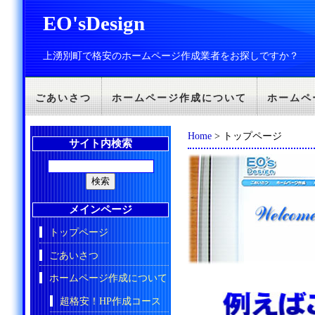
EO'sDesign
上湧別町で格安のホームページ作成業者をお探しですか？
ごあいさつ
ホームページ作成について
ホームペ
Home
> トップページ
サイト内検索
メインページ
トップページ
ごあいさつ
ホームページ作成について
超格安！HP作成コース