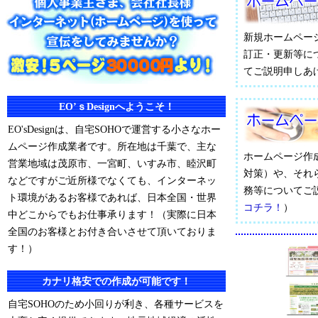
新規ホームペー
訂正・更新等に
てご説明申しあ
EO’ｓDesignへようこそ！
EO'sDesignは、自宅SOHOで運営する小さなホー
ムページ作成業者です。所在地は千葉で、主な
ホームページ作
営業地域は茂原市、一宮町、いすみ市、睦沢町
対策）や、それ
などですがご近所様でなくても、インターネッ
務等についてご
ト環境があるお客様であれば、日本全国・世界
コチラ！
）
中どこからでもお仕事承ります！（実際に日本
全国のお客様とお付き合いさせて頂いておりま
す！）
カナリ格安での作成が可能です！
自宅SOHOのため小回りが利き、各種サービスを