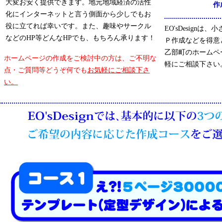
大変お安く提供できます。地元地域経済の活性
作
化にインターネットと言う側面から少しでもお
役に立てれば幸いです。また、趣味やサークル
EO'sDesign
などのHP等どんなHPでも、もちろん承ります！
Ｐ作成などを得意
乙部町のホームペ
ホームページの作成をご検討中の方は、ご不明な
軽にご相談下さい
点・ご質問等どうぞ何でも
お気軽にご相談下さ
い。