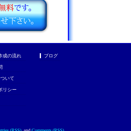
作成の流れ
ブログ
問
nについて
ポリシー
tries (RSS)
.
and
Comments (RSS)
.