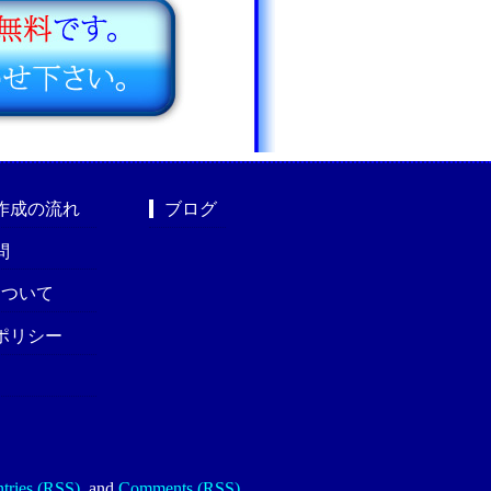
作成の流れ
ブログ
問
nについて
ポリシー
tries (RSS)
.
and
Comments (RSS)
.