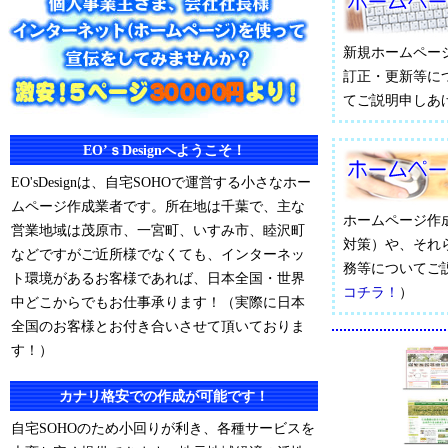
新規ホームペー
訂正・更新等に
てご説明申しあ
EO’ｓDesignへようこそ！
EO'sDesignは、自宅SOHOで運営する小さなホー
ムページ作成業者です。所在地は千葉で、主な
ホームページ作
営業地域は茂原市、一宮町、いすみ市、睦沢町
対策）や、それ
などですがご近所様でなくても、インターネッ
務等についてご
ト環境があるお客様であれば、日本全国・世界
コチラ！
）
中どこからでもお仕事承ります！（実際に日本
全国のお客様とお付き合いさせて頂いておりま
す！）
カナリ格安での作成が可能です！
自宅SOHOのため小回りが利き、各種サービスを