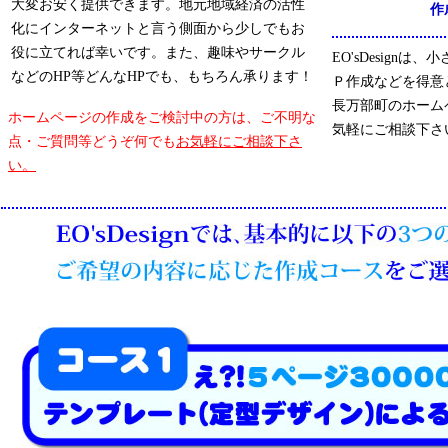
大変お安く提供できます。地元地域経済の活性
作
化にインターネットと言う側面から少しでもお
役に立てれば幸いです。また、趣味やサークル
EO'sDesign
などのHP等どんなHPでも、もちろん承ります！
Ｐ作成などを得意
長万部町のホーム
ホームページの作成をご検討中の方は、ご不明な
気軽にご相談下さ
点・ご質問等どうぞ何でも
お気軽にご相談下さ
い。