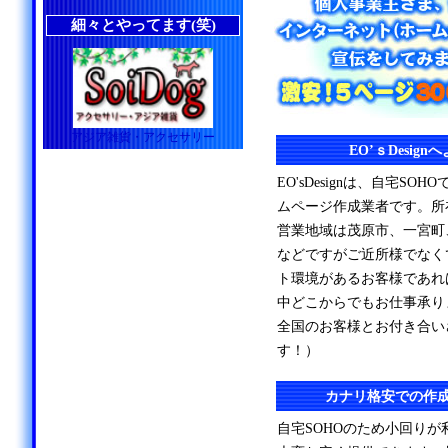
細々とやってます(笑)
アジア雑貨・アクセサリー
EO’ｓDesig
EO'sDesignは、自宅S
ムページ作成業者です。所
営業地域は茂原市、一宮町
などですがご近所様でなく
ト環境があるお客様であれ
中どこからでもお仕事承り
全国のお客様とお付き合い
す！）
カナリ格安での作
自宅SOHOのため小回り