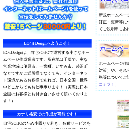
新規ホームペー
訂正・更新等に
てご説明申しあ
EO’ｓDesignへようこそ！
EO'sDesignは、自宅SOHOで運営する小さなホー
ムページ作成業者です。所在地は千葉で、主な
ホームページ作
営業地域は茂原市、一宮町、いすみ市、睦沢町
対策）や、それ
などですがご近所様でなくても、インターネッ
務等についてご
ト環境があるお客様であれば、日本全国・世界
コチラ！
）
中どこからでもお仕事承ります！（実際に日本
全国のお客様とお付き合いさせて頂いておりま
す！）
カナリ格安での作成が可能です！
自宅SOHOのため小回りが利き、各種サービスを