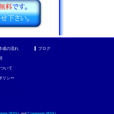
作成の流れ
ブログ
問
nについて
ポリシー
tries (RSS)
.
and
Comments (RSS)
.