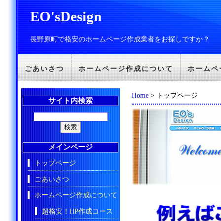
EO'sDesign
長野原町で格安のホームページ作成業者をお探しですか？
ごあいさつ
ホームページ作成について
ホームペ
Home
> トップページ
サイト内検索
メインページ
トップページ
ごあいさつ
ホームページ作成について
超格安！HP作成コース