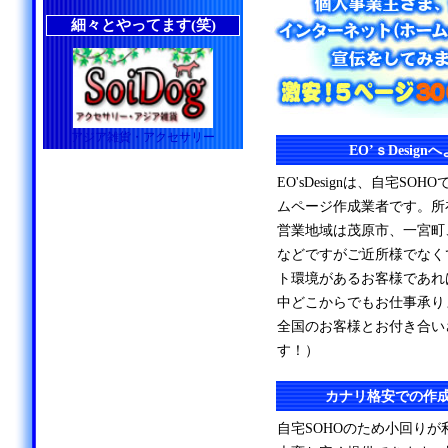
細々とやってます(笑)
アジア雑貨・アクセサリー
EO’ｓDesig
EO'sDesignは、自宅S
ムページ作成業者です。所
営業地域は茂原市、一宮町
などですがご近所様でなく
ト環境があるお客様であれ
中どこからでもお仕事承り
全国のお客様とお付き合い
す！）
カナリ格安での作
自宅SOHOのため小回り