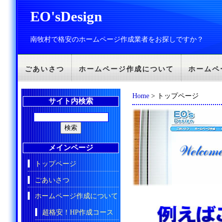
EO'sDesign
南牧村で格安のホームページ作成業者をお探しですか？
ごあいさつ
ホームページ作成について
ホームペ
Home
> トップページ
サイト内検索
メインページ
トップページ
ごあいさつ
ホームページ作成について
超格安！HP作成コース