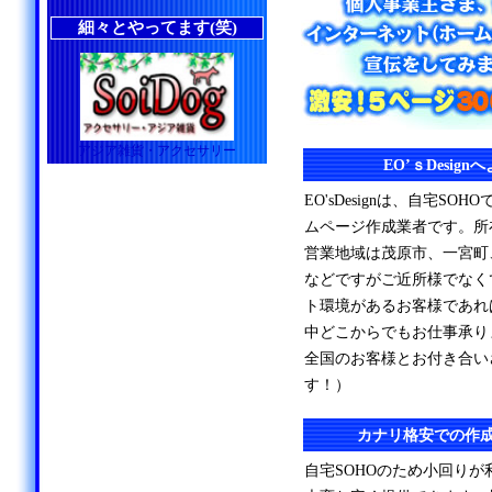
細々とやってます(笑)
アジア雑貨・アクセサリー
EO’ｓDesig
EO'sDesignは、自宅S
ムページ作成業者です。所
営業地域は茂原市、一宮町
などですがご近所様でなく
ト環境があるお客様であれ
中どこからでもお仕事承り
全国のお客様とお付き合い
す！）
カナリ格安での作
自宅SOHOのため小回り