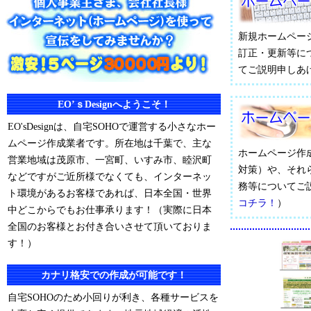
新規ホームペー
訂正・更新等に
てご説明申しあ
EO’ｓDesignへようこそ！
EO'sDesignは、自宅SOHOで運営する小さなホー
ムページ作成業者です。所在地は千葉で、主な
ホームページ作
営業地域は茂原市、一宮町、いすみ市、睦沢町
対策）や、それ
などですがご近所様でなくても、インターネッ
務等についてご
ト環境があるお客様であれば、日本全国・世界
コチラ！
）
中どこからでもお仕事承ります！（実際に日本
全国のお客様とお付き合いさせて頂いておりま
す！）
カナリ格安での作成が可能です！
自宅SOHOのため小回りが利き、各種サービスを