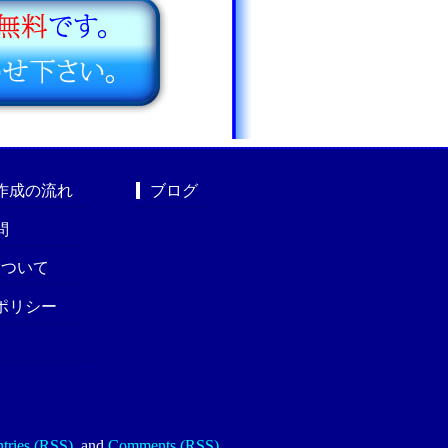
作成の流れ
ブログ
問
nについて
ポリシー
tries (RSS)
.
and
Comments (RSS)
.