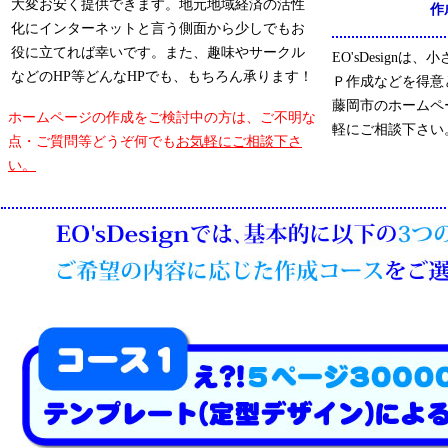
大変お安く提供できます。地元地域経済の活性
作
化にインターネットと言う側面から少しでもお
役に立てれば幸いです。また、趣味やサークル
EO'sDesign
などのHP等どんなHPでも、もちろん承ります！
Ｐ作成などを得意
藤岡市のホームペ
ホームページの作成をご検討中の方は、ご不明な
軽にご相談下さい
点・ご質問等どうぞ何でも
お気軽にご相談下さ
い。