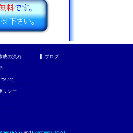
作成の流れ
ブログ
問
nについて
ポリシー
tries (RSS)
.
and
Comments (RSS)
.