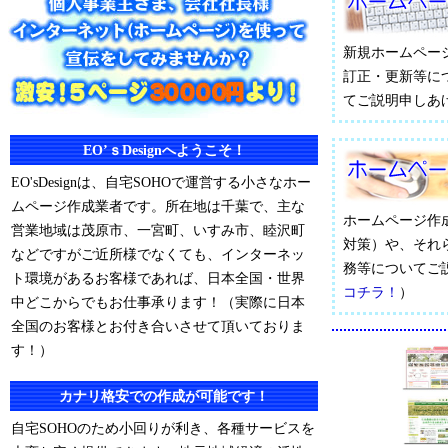
新規ホームペー
訂正・更新等に
てご説明申しあ
EO’ｓDesignへようこそ！
EO'sDesignは、自宅SOHOで運営する小さなホー
ムページ作成業者です。所在地は千葉で、主な
ホームページ作
営業地域は茂原市、一宮町、いすみ市、睦沢町
対策）や、それ
などですがご近所様でなくても、インターネッ
務等についてご
ト環境があるお客様であれば、日本全国・世界
コチラ！
）
中どこからでもお仕事承ります！（実際に日本
全国のお客様とお付き合いさせて頂いておりま
す！）
カナリ格安での作成が可能です！
自宅SOHOのため小回りが利き、各種サービスを